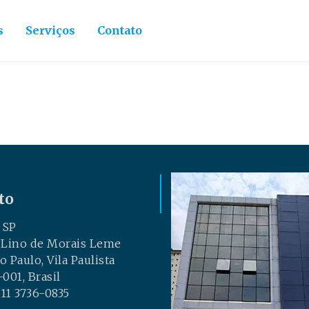
s
Serviços
Contato
to
 SP
. Lino de Morais Leme
ão Paulo, Vila Paulista
001, Brasil
 11 3736-0835