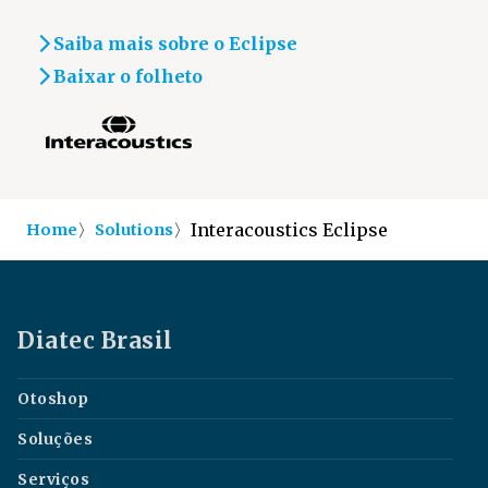
Saiba mais sobre o Eclipse
Baixar o folheto
〉
〉
Interacoustics Eclipse
Home
Solutions
Diatec Brasil
Otoshop
Soluções
Serviços